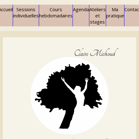
Accueil
Sessions
Cours
Agenda
Ateliers
Ma
Contac
individuelles
hebdomadaires
et
pratique
stages
Claire Michoud