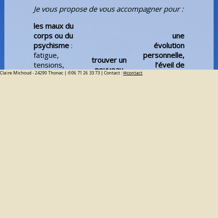
Je vous propose de vous accompagner pour :
les maux du
corps ou du
une
psychisme
:
évolution
fatigue,
personnelle,
trouver un
tensions,
l’éveil de
nouveau
Claire Michoud - 24290 Thonac |
blocages,
06 71 26 33 73
| Contact :
contact
nouveaux
souffle
:
maux de
potentiels
:
comprendre
dos,
Réunifier
son
douleurs
toutes les
fonctionnement,
chroniques,
dimensions
dépasser des
stress,
de la
vieux schémas,
perte d’élan,
personne,
amorcer un
perte de
Libérer les
changement
motivation,
mémoires
éclairer et
insomnie...
cellulaires,
dynamiser un
Être
S’éveiller à
projet
soutenu
sa
dans un
dimension
passage
d’Etre,
difficile